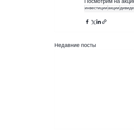
Посмотрим на акцию
инвестиции
акции
дивид
Недавние посты