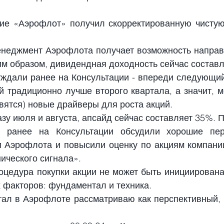
ие «Аэрофлот» получил скорректированную чистую
енеджмент Аэрофлота получает возможность направит
им образом, дивидендная доходность сейчас составл
суждали ранее на Консультации - впереди следующий
й традиционно лучше второго квартала, а значит, мо
явятся) новые драйверы для роста акций.
зу июля и августа, апсайд сейчас составляет 35%. П
 ранее на Консультации обсудили хорошие пер
и Аэрофлота и повысили оценку по акциям компании
ического сигнала».
оцедура покупки акции не может быть инициирована 
 факторов: фундаментал и техника.
тал в Аэрофлоте рассматриваю как перспективный, а