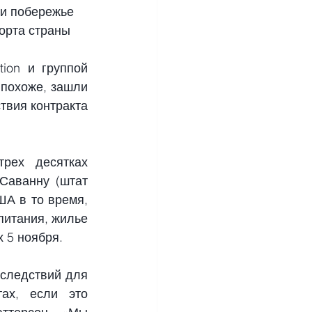
 и побережье 
орта страны 
ion и группой 
 похоже, зашли 
твия контракта 
рех десятках 
аванну (штат 
ША в то время, 
питания, жилье 
 5 ноября.
следствий для 
х, если это 