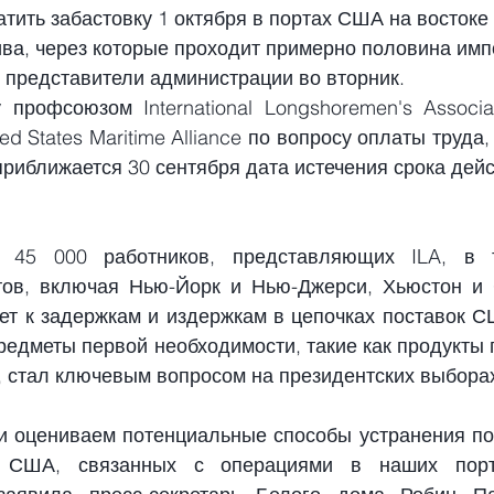
тить забастовку 1 октября в портах США на востоке
ива, через которые проходит примерно половина имп
 представители администрации во вторник.
профсоюзом International Longshoremen's Associat
d States Maritime Alliance по вопросу 
оплаты труда,
приближается 30 сентября дата истечения срока дейс
и 45 000 работников, представляющих ILA, в т
ов, включая Нью-Йорк и Нью-Джерси, Хьюстон и С
ет 
к задержкам и издержкам
 в цепочках поставок С
предметы первой необходимости, такие как продукты 
, стал ключевым вопросом на президентских выборах
 оцениваем потенциальные способы устранения по
к США, связанных с операциями в наших порта