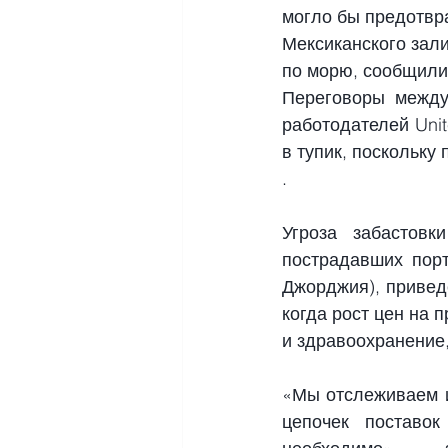
могло бы предотвра
Мексиканского зал
по морю, сообщили
Переговоры между 
работодателей Unite
в тупик,
 поскольку 
.
Угроза забастовк
пострадавших порт
Джорджия), привед
когда рост цен на 
и здравоохранение
«Мы отслеживаем и
цепочек поставо