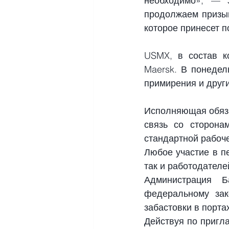
необходимо», — з
продолжаем призыв
которое принесет п
USMX, в состав к
Maersk. В понедел
примирения и друг
Исполняющая обяза
связь со сторонам
стандартной рабоч
Любое участие в п
так и работодателе
Администрация Б
федеральному зак
забастовки
 в порта
Действуя по пригл