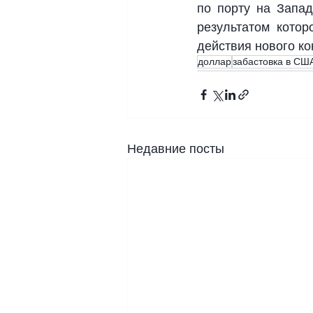
по порту на Запа
результатом кото
действия нового ко
доллар
забастовка в СШ
Недавние посты