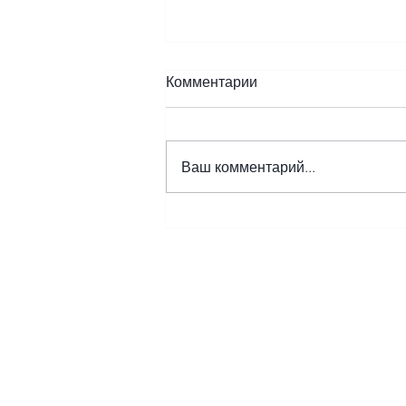
Комментарии
Ваш комментарий...
С 1 сентября заработает
закон, который легализует
сделки с криптовалютой
Напишите нам на почт
Смотрите нас на
Ютубе
Общайтесь с нами
на
Фор