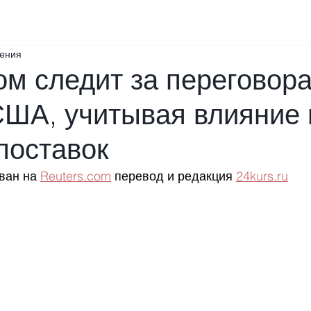
тения
м следит за переговор
США, учитывая влияние 
поставок
ван на 
Reuters.com
 перевод и редакция 
24kurs.ru