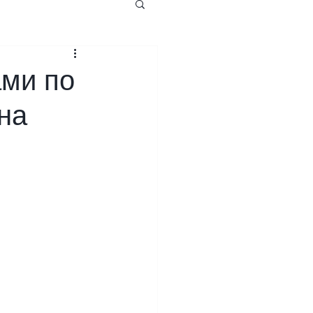
ами по
на