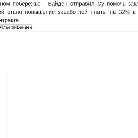
дном побережье
 , Байден отправил Су помочь закл
рой стало повышение 
заработной платы на 32%
 в
нтракта.
А
Maersk
Байден