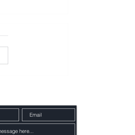
ine скупает больше
reum на фоне низкой
ы
сообщение через форму связи: