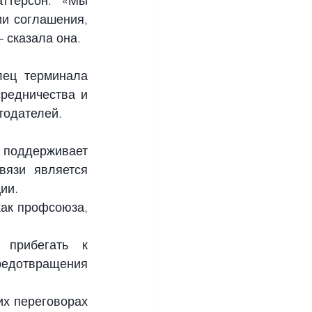
ттерсон. «Мы 
и соглашения, 
 сказала она.
ец терминала 
редничества и 
тодателей.
 поддерживает 
язи является 
ии.
ак профсоюза, 
прибегать к 
редотвращения 
их 
переговорах 