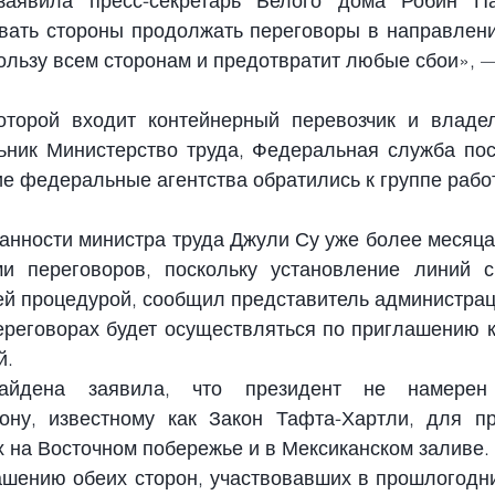
аявила пресс-секретарь Белого дома Робин Па
ать стороны продолжать переговоры в направлени
ользу всем сторонам и предотвратит любые сбои», —
оторой входит контейнерный перевозчик и владел
ьник Министерство труда, Федеральная служба пос
ие федеральные агентства обратились к группе рабо
нности министра труда Джули Су уже более месяца
и переговоров, поскольку установление линий св
ей процедурой, сообщил представитель администрац
ереговорах будет осуществляться по приглашению к
й.
айдена заявила, что президент не намерен 
ону, известному как Закон Тафта-Хартли, для 
п
х на Восточном побережье и в Мексиканском заливе.
ашению обеих сторон, участвовавших в прошлогодн