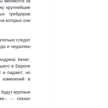
ы меняются за 
ку крупнейшие 
х трейдеров 
а которых они 
тельно следят 
да и недалеко 
ндреас Кениг, 
шего в Европе 
 и падают, но 
 изменений в 
будут крупные 
е», — сказал 