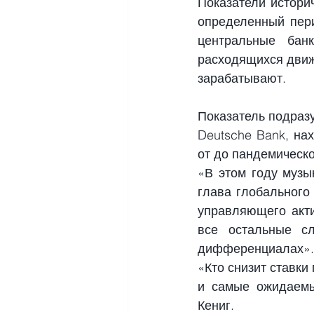
Показатели истори
определенный пери
центральные бан
расходящихся движ
зарабатывают.
Показатель подраз
Deutsche Bank, на
от до пандемическо
«В этом году музы
глава глобального
управляющего акти
все остальные с
дифференциалах».
«Кто снизит ставки
и самые ожидаемы
Кениг.