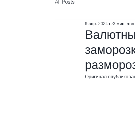
All Posts
9 апр. 2024 г.
3 мин. чте
Валютные
заморозк
размороз
Оригинал опубликован