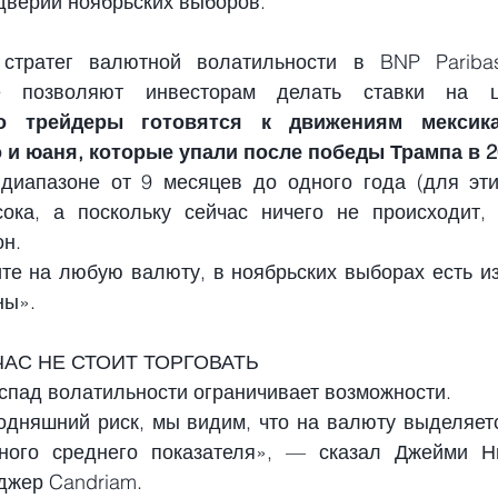
дверии ноябрьских выборов.
стратег валютной волатильности в BNP Paribas,
е позволяют инвесторам делать ставки на ц
о трейдеры готовятся к движениям мексикан
 и юаня, которые упали после победы Трампа в 2
диапазоне от 9 месяцев до одного года (для эти
ока, а поскольку сейчас ничего не происходит, 
он.
те на любую валюту, в ноябрьских выборах есть изл
ны».
ЧАС НЕ СТОИТ ТОРГОВАТЬ
спад волатильности ограничивает возможности.
одняшний риск, мы видим, что на валюту выделяетс
ного среднего показателя», — сказал Джейми Ни
джер Candriam.