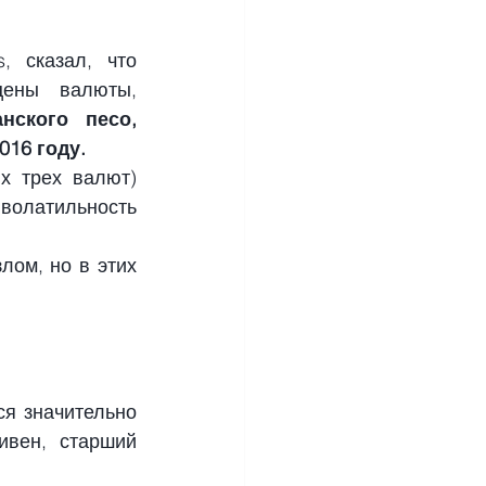
 сказал, что 
ены валюты, 
ского песо, 
016 году.
х трех валют) 
волатильность 
ом, но в этих 
я значительно 
вен, старший 