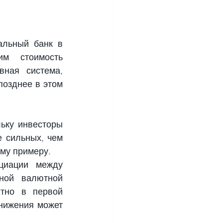
льный банк в 
м стоимость 
ная система, 
озднее в этом 
ьку инвесторы 
 сильных, чем 
му примеру.
циации между 
ой валютной 
тно в первой 
нижения может 