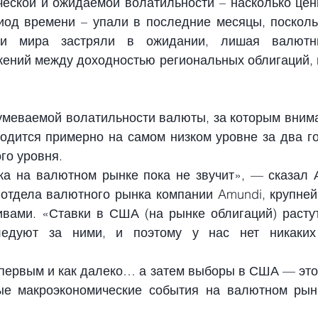
ческой и ожидаемой волатильности – насколько цен
од времени – упали в последние месяцы, посколь
ки мира застряли в ожидании, лишая валютны
ений между доходностью региональных облигаций, н
умеваемой волатильности валюты, за которым внима
ходится примерно на самом низком уровне за два го
го уровня.
ка на валютном рынке пока не звучит», — сказал А
 отдела валютного рынка компании Amundi, крупней
вами. «Ставки в США (на рынке облигаций) растут
ледуют за ними, и поэтому у нас нет никаких
 первым и как далеко… а затем выборы в США — это 
е макроэкономические события на валютном рынк