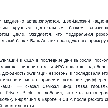
и медленно активизируются. Швейцарский национа
вым крупным центральным банком, снизивши
этом цикле. Ожидается, что Федеральная резерв
альный банк и Банк Англии последуют его примеру п
блигаций в США в последние дни выросла, поскол
тавок на снижение ставки ФРС после выхода более
, доходность облигаций еврозоны в последовала это
атильности может привести усиление дифферен
нками», — сказал Сэмюэл Зиф, глава глобальн
an Private Bank, он добавил, что это маловероя
скольку инфляция в Европе и США после резкого с
й волатильности.