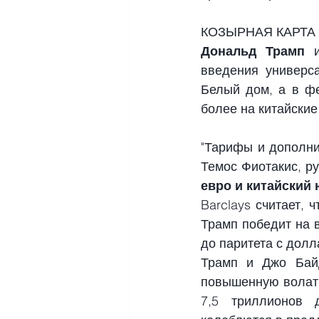
КОЗЫРНАЯ КАРТА
Дональд Трамп
 
введения универса
Белый дом, а в фе
более на китайские
"Тарифы и дополнит
Темос Фиотакис, ру
евро и китайский 
Barclays считает,
Трамп победит на в
до паритета с долл
Трамп и Джо Байд
повышенную волати
7,5 триллионов 