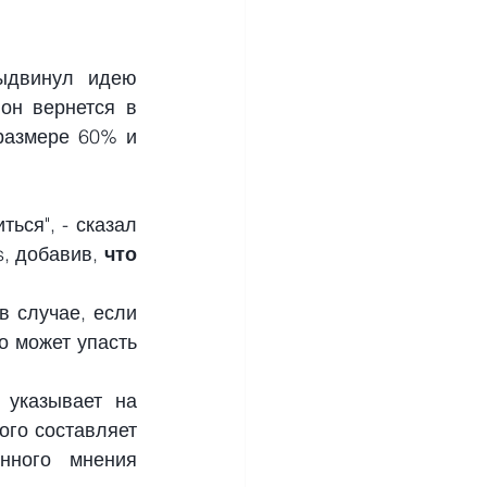
ыдвинул идею 
н вернется в 
азмере 60% и 
ся", - сказал 
, добавив, 
что 
 случае, если 
 может упасть 
указывает на 
го составляет 
ного мнения 