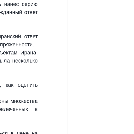
 нанес серию 
жданный ответ 
анский ответ 
апряженности.
ектам Ирана, 
ыла несколько 
 как оценить 
оны множества 
влеченных в 
ся в цене на 