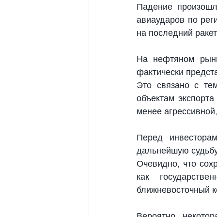
Падение произошл
авиаударов по рег
на последний ракет
На нефтяном рынк
фактически предст
Это связано с те
объектам экспорта
менее агрессивной
Перед инвесторам
дальнейшую судьбу
Очевидно, что сох
как государстве
ближневосточный к
Вероятно, некотор