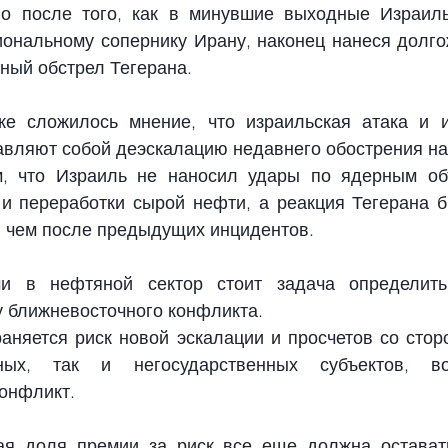
о после того, как в минувшие выходные Израиль
иональному сопернику Ирану, наконец нанеся долго
ный обстрел Тегерана.
е сложилось мнение, что израильская атака и ир
авляют собой деэскалацию недавнего обострения н
м, что Израиль не наносил удары по ядерным объ
 и переработки сырой нефти, а реакция Тегерана б
, чем после предыдущих инцидентов.
и в нефтяной сектор стоит задача определить,
 ближневосточного конфликта.
раняется риск новой эскалации и просчетов со стор
нных, так и негосударственных субъектов, во
онфликт.
ая доля премии за риск все еще должна оставать