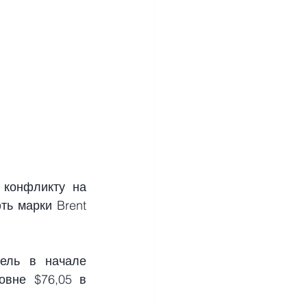
 конфликту на 
ь марки Brent 
ель в начале 
вне $76,05 в 