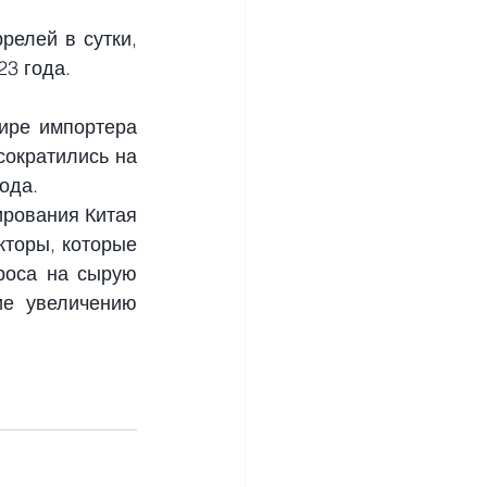
елей в сутки, 
23 года.
ире импортера 
ократились на 
ода.
рования Китая 
кторы, которые 
роса на сырую 
е увеличению 