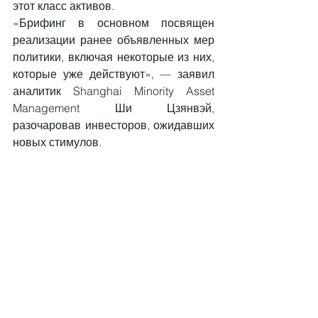
этот класс активов.
«Брифинг в основном посвящен 
реализации ранее объявленных мер 
политики, включая некоторые из них, 
которые уже действуют», — заявил 
аналитик Shanghai Minority Asset 
Management Ши Цзянвэй, 
разочаровав инвесторов, ожидавших 
новых стимулов.
На товарных торгах фьючерсы на 
нефть марки Brent 
стабилизировались на уровне $74,48 
за баррель после четырех сессий 
потерь. Отраслевые данные 
показали неожиданное падение 
запасов сырой нефти в США на 
прошлой неделе.
доллар
евро
Трамп
Еврозона
ЕЦБ
Лагард