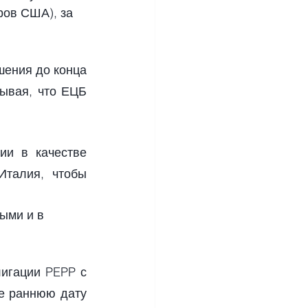
ров США), за 
ения до конца 
ывая, что ЕЦБ 
и в качестве 
талия, чтобы 
ыми и в 
игации PEPP с 
е раннюю дату 