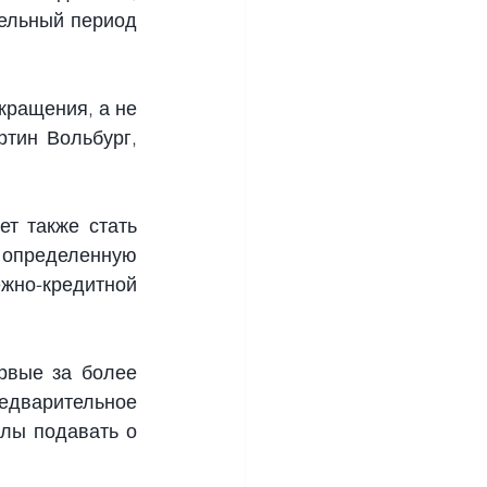
ельный период 
ращения, а не 
тин Вольбург, 
т также стать 
 определенную 
жно-кредитной 
вые за более 
едварительное 
лы подавать о 