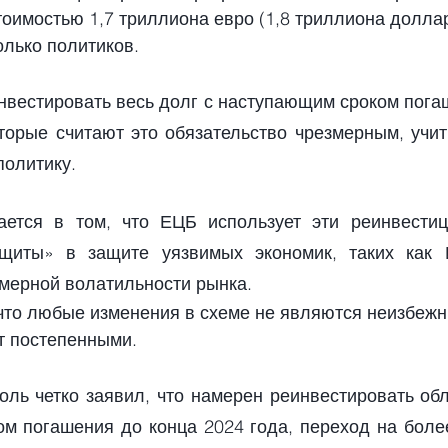
оимостью 1,7 триллиона евро (1,8 триллиона долла
олько политиков.
вестировать весь долг с наступающим сроком погаш
оторые считают это обязательство чрезмерным, учит
политику.
ется в том, что ЕЦБ использует эти реинвестици
щиты» в защите уязвимых экономик, таких как И
змерной волатильности рынка.
 что любые изменения в схеме не являются неизбежн
т постепенными.
оль четко заявил, что намерен реинвестировать обл
м погашения до конца 2024 года, переход на боле