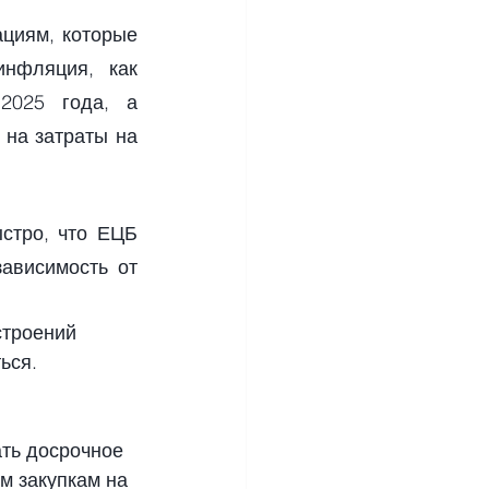
циям, которые 
нфляция, как 
025 года, а 
на затраты на 
стро, что ЕЦБ 
ависимость от 
строений 
ься.
ать досрочное 
м закупкам на 