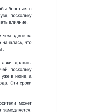
бы бороться с 
зе, поскольку 
ать влияние.
 чем вдвое за 
 началась, что 
 .
тавки должны 
ей, поскольку 
уже в июне, а 
да. Эти сроки 
сители может 
 замедляется, 