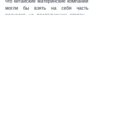
что китайские материнские компании 
могли бы взять на себя часть 
расходов на последующих этапах», 
— сказал он.
«Есть также политический аспект в 
Китае, желающем обезопасить свои 
цепочки поставок за пределами 
Австралии и Канады, где они 
столкнулись с некоторым 
сопротивлением».
Он сказал, что самая дорогая шахта в 
Зимбабве, Аркадия, принадлежит 
Zhejiang Huayou Cobalt
, которая 
также производит катодные 
материалы для аккумуляторов.
Китай
литий