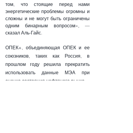
том, что стоящие перед нами 
энергетические проблемы огромны и 
сложны и не могут быть ограничены 
одним бинарным вопросом», — 
сказал Аль-Гайс.
ОПЕК+, объединяющая ОПЕК и ее 
союзников, таких как Россия, в 
прошлом году решила прекратить 
использовать данные МЭА при 
оценке состояния нефтяного рынка.
Саудовская Аравия также обвинила 
МЭА (и его первоначальный прогноз 
о падении добычи в России на 3 
миллиона баррелей в день на фоне 
войны на Украине) в решении 