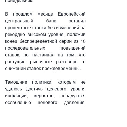
понедельник.
В прошлом месяце Европейский 
центральный банк оставил 
процентные ставки без изменений на 
рекордно высоком уровне, положив 
конец беспрецедентной серии из 10 
последовательных повышений 
ставок, но настаивал на том, что 
растущие рыночные разговоры о 
снижении ставок преждевременны.
Тамошние политики, которым не 
удалось достичь целевого уровня 
инфляции, вероятно, порадуются 
ослаблению ценового давления, 
показанному в обзоре PMI, поскольку 
индексы цен на ресурсы и продукцию 
упали по сравнению с сентябрьскими 