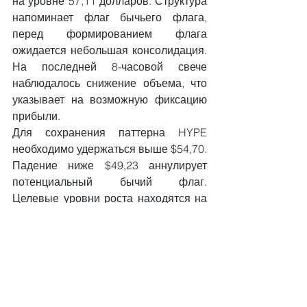
на уровне 57,11 долларов. Структура 
напоминает флаг бычьего флага, 
перед формированием флага 
ожидается небольшая консолидация. 
На последней 8-часовой свече 
наблюдалось снижение объема, что 
указывает на возможную фиксацию 
прибыли.
Для сохранения паттерна HYPE 
необходимо удержаться выше $54,70. 
Падение ниже $49,23 аннулирует 
потенциальный бычий флаг. 
Целевые уровни роста находятся на 
отметках $63,54, $72,39 и $77,86.
Уровень $49,23 отделяет 
продолжение движения к $63,54 от 
полной отмены паттерна «бычий 
флаг».