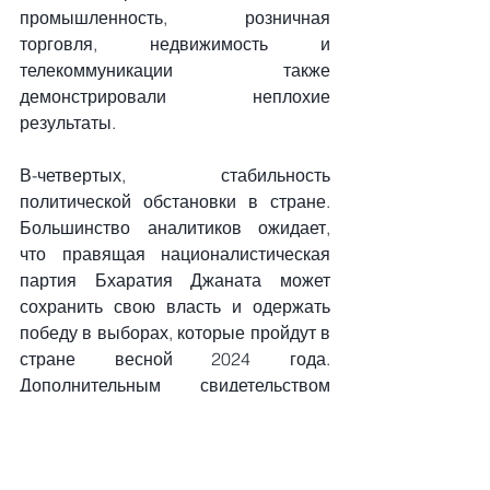
промышленность, розничная 
торговля, недвижимость и 
телекоммуникации также 
демонстрировали неплохие 
результаты. 
В-четвертых, стабильность 
политической обстановки в стране. 
Большинство аналитиков ожидает, 
что правящая националистическая 
партия Бхаратия Джаната может 
сохранить свою власть и одержать 
победу в выборах, которые пройдут в 
стране весной 2024 года. 
Дополнительным свидетельством 
тому служат итоги выборов в 
законодательные собрания четырех 
штатов. По сообщению агентства 
Reuters, подсчет голосов показал, что 