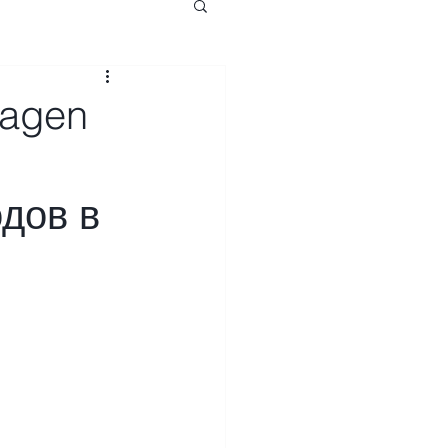
wagen
одов в