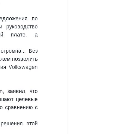
.
едложения по 
 руководство 
ой плате, а 
громна... Без 
жем позволить 
я Volkswagen 
 заявил, что 
шают целевые 
о сравнению с 
решения этой 