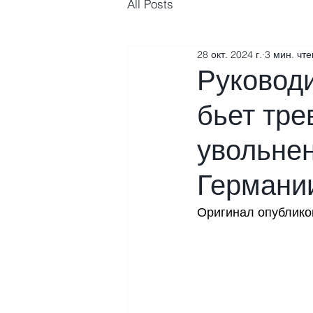
All Posts
28 окт. 2024 г.
3 мин. чт
Руковод
бьет тре
увольнен
Германи
Оригинал опубликов