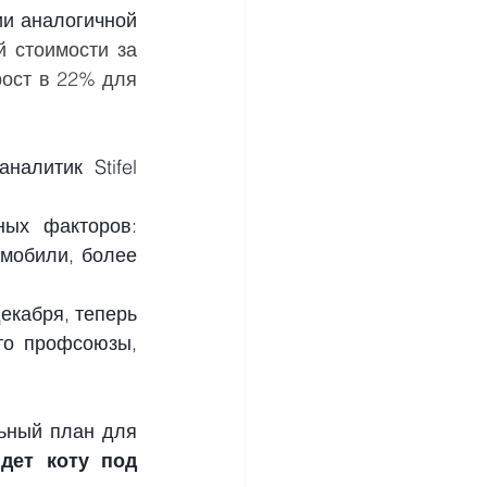
и аналогичной 
 стоимости за 
ост в 22% для 
алитик Stifel 
ых факторов: 
мобили, более 
кабря, теперь 
то профсоюзы, 
ьный план для 
дет коту под 