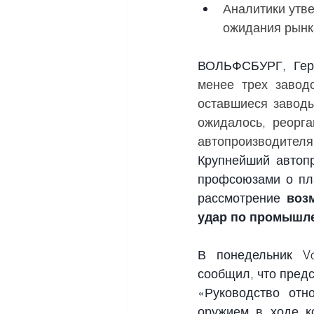
Аналитики утв
ожидания рынк
ВОЛЬФСБУРГ, Герм
менее трех заводо
оставшиеся заводы
ожидалось, реорга
автопроизводителя
Крупнейший автопр
профсоюзами о пла
рассмотрение 
воз
удар по промышле
В понедельник Vo
сообщил, что предс
«Руководство отн
оружием в ходе к