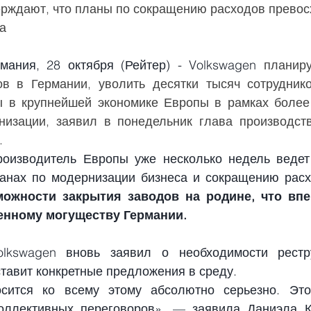
ерждают, что планы по сокращению расходов превос
а
ания, 28 октября (Рейтер) - Volkswagen
 планиру
в в Германии, уволить десятки тысяч сотруднико
 в крупнейшей экономике Европы в рамках более 
низации, заявил в понедельник глава производств
.
оизводитель Европы уже несколько недель ведет 
нах по модернизации бизнеса и сокращению расхо
можности закрытия заводов на родине, что впе
нному могуществу Германии.
lkswagen вновь заявил о необходимости рестру
тавит конкретные предложения в среду.
осится ко всему этому абсолютно серьезно. Это
оллективных переговоров», — заявила Даниэла Ка