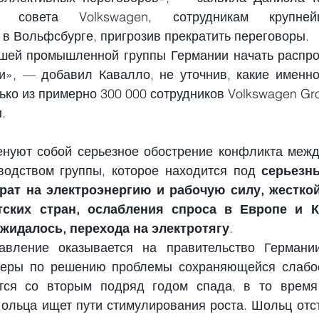
го совета Volkswagen, сотрудникам крупней
 в Вольфсбурге, пригрозив прекратить переговоры.
шей промышленной группы Германии начать распро
и», — добавил Кавалло, не уточнив, какие именно
ько из примерно 300 000 сотрудников Volkswagen Gro
.
нуют собой серьезное обострение конфликта межд
водством группы, которое находится под 
серьезн
трат на электроэнергию и рабочую силу, жесткой
тских стран, ослабления спроса в Европе и К
жидалось, перехода на электротягу
.
авление оказывается на правительство Германии,
меры по решению проблемы сохраняющейся слабост
ется со вторым подряд годом спада, в то время 
льца ищет пути стимулирования роста. Шольц отста