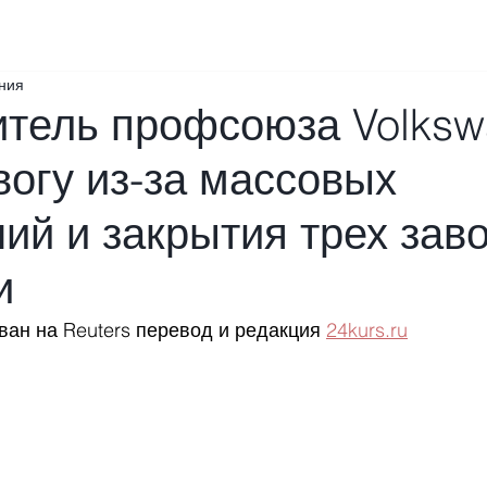
ения
итель профсоюза Volks
вогу из-за массовых
ий и закрытия трех зав
и
ан на Reuters перевод и редакция 
24kurs.ru