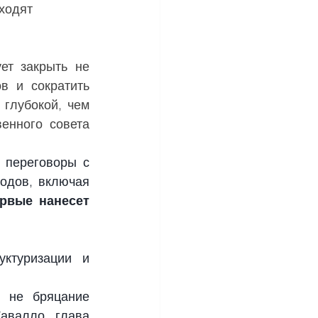
ходят 
ет закрыть не 
в и сократить 
глубокой, чем 
енного совета 
переговоры с 
дов, включая 
рвые нанесет 
ктуризации и 
 не бряцание 
валло, глава 