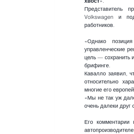
хвост
».
Представитель п
Volkswagen и по
работников.
«Однако позиция
управленческие ре
цель — сохранить и
брифинге.
Кавалло заявил, ч
относительно хара
многие его европей
«Мы не так уж дале
очень далеки друг о
Его комментарии 
автопроизводителе