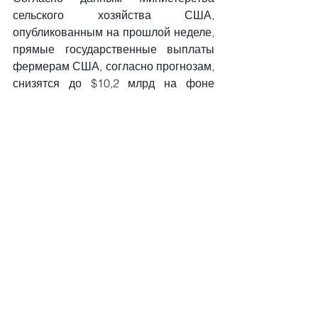
сельского хозяйства США, 
опубликованным на прошлой неделе, 
прямые государственные выплаты 
фермерам США, согласно прогнозам, 
снизятся до $10,2 млрд на фоне 
ожиданий сокращения 
дополнительной помощи и помощи в 
случае стихийных бедствий в 2024 
году. Если это будет реализовано, это 
будет самый низкий показатель с 
2014 года и составит менее четверти 
рекордной суммы, которая была 
выделена в 2020 году на фоне 
пандемии Covid-19 и торговых 
споров. Бывший президент Дональд 
Трамп ранее рекламировал эту 
помощь, призванную компенсировать 
потери, связанные с торговыми 