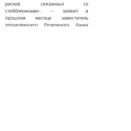
рисков, связанных со 
стейблкоинами», — заявил в 
прошлом месяце заместитель 
управляющего Резервного банка 
Индии Т. Раби Шанкар.
«Помимо содействия незаконным 
платежам и обхода мер контроля, 
стейблкоины вызывают серьезные 
опасения в отношении денежно-
кредитной стабильности, фискальной 
политики, банковского 
посредничества и системной 
устойчивости», — сказал Санкар.
Оригинал опубликован на Reuters перевод 
и редакция 
24kurs.ru
Индия
стейблкоины
БРИКС
рупия
цифровая валюта