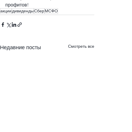
профитов!
акции
дивиденды
Сбер
МСФО
Смотреть все
Недавние посты