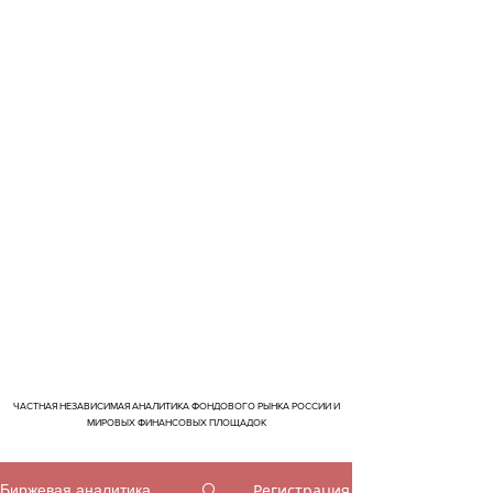
ЧАСТНАЯ НЕЗАВИСИМАЯ АНАЛИТИКА ФОНДОВОГО РЫНКА РОССИИ И
МИРОВЫХ ФИНАНСОВЫХ ПЛОЩАДОК
Регистрация
Биржевая аналитика