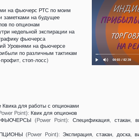
ами на фьючерс РТС по моим
и заметками на будущее
пов по опционам
утри недельной экспирации на
 графику фьючерса
ий Уровнями на фьючерсе
рибыли по различным тактикам
-профит, стоп-лосс)
ке Квика для работы с опционами
Power Point): Квик для опционов
ЬЮЧЕРСЫ (Power Point): Спецификация, стакан, в
ИОНЫ (Power Point): Экспирация, стакан, доска, 