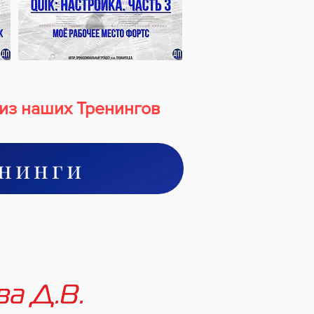
 из наших
Тренингов
енинги
ва Д.В.