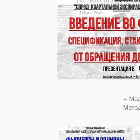
+ Мод
Мето