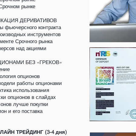
 Срочном рынке
ИКАЦИЯ ДЕРИВАТИВОВ
ы фьючерсного контракта
оизводных инструментов
менте Срочного рынка
ерсов над акциями
ЦИОНАМИ БЕЗ «ГРЕКОВ»
ение
ология опционов
модели работы опционами
ктика использования
ски опционов в слайдах
онов лучше покупки
н и его поставка
АЙН ТРЕЙДИНГ (3-4 дня)