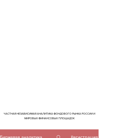
ЧАСТНАЯ НЕЗАВИСИМАЯ АНАЛИТИКА ФОНДОВОГО РЫНКА РОССИИ И
МИРОВЫХ ФИНАНСОВЫХ ПЛОЩАДОК
Регистрация
Биржевая аналитика