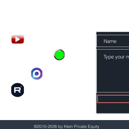
Или отправьте 
у
ask_about@yahoo.com
уме трейдеров
 в
MAX
©2010-2026 by Klein Private Equity