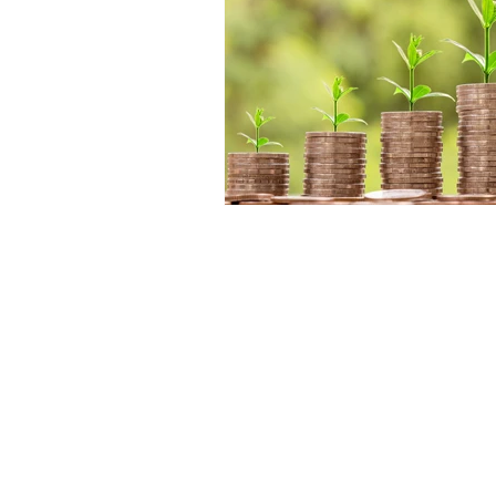
Напишите нам на почт
Смотрите нас на
Ютубе
Общайтесь с нами
на
Фор