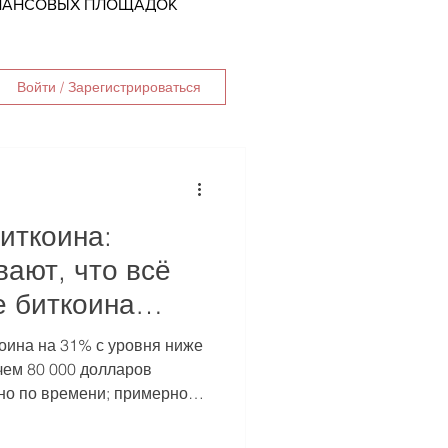
ИНАНСОВЫХ ПЛОЩАДОК
Войти / Зарегистрироваться
иткоина:
ают, что всё
е биткоина
асы работы ETF
оина на 31% с уровня ниже
ит для
чем 80 000 долларов
но по времени; примерно
йдеров?
а-доходности
пазоне часов, напрямую