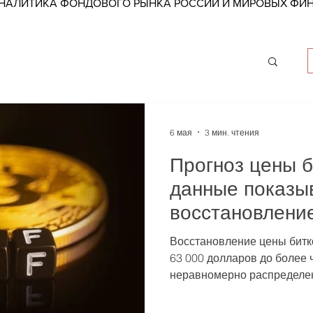
АНАЛИТИКА ФОНДОВОГО РЫНКА РОССИИ И МИРОВЫХ Ф
6 мая
3 мин. чтения
Прогноз цены б
данные показыв
восстановлени
происходит в ч
Восстановление цены битк
— что это знач
63 000 долларов до более 
неравномерно распределе
розничных тре
65% прогнозируемой альф
сосредоточено в узком диа