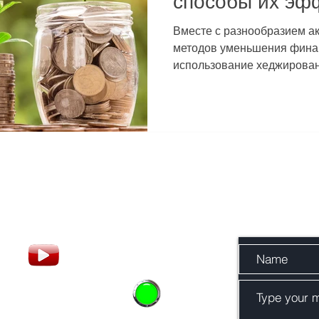
способы их эф
использования
Вместе с разнообразием а
методов уменьшения фина
использование хеджировани
Или отправьте 
у
ask_about@yahoo.com
уме трейдеров