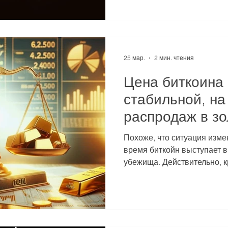
связанных с окнами создан
ETF. Данные о ценах за три
показывают, что в Азиатск
рост составил 13%, в США
всего 6,5%. Разница доста
25 мар.
2 мин. чтения
структурной, а не
Цена биткоина 
стабильной, на
распродаж в зо
роли защитных
Похоже, что ситуация изме
поменялись ме
время биткойн выступает в
убежища. Действительно, к
обрушивались на биткоин за
средством сохранения сто
многочисленных геополитич
время последнего военног
Востоке инвестиционные 