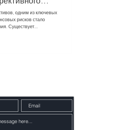
фективного
 инвесторами?
ктивов, одним из ключевых
нсовых рисков стало
я. Существует...
сообщение через форму связи: