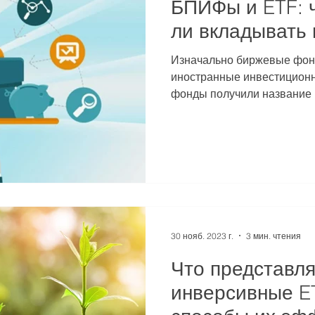
БПИФы и ETF: ч
ли вкладывать 
Изначально биржевые фо
иностранные инвестиционн
фонды получили название 
(ETF)....
30 нояб. 2023 г.
3 мин. чтения
Что представл
инверсивные E