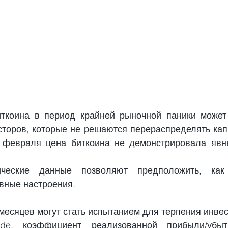
ткоина в период крайней рыночной паники может 
сторов, которые не решаются перераспределять капи
 февраля цена биткоина не демонстрировала явны
ические данные позволяют предположить, как 
ивные настроения.
есяцев могут стать испытанием для терпения инвес
ode, коэффициент реализованной прибыли/убыт