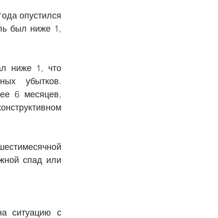
ода опустился 
ь был ниже 1, 
 ниже 1, что 
ых убытков. 
е 6 месяцев, 
онструктивном 
шестимесячной 
жной спад или 
а ситуацию с 