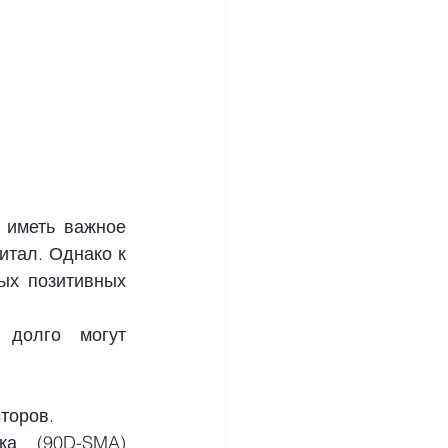
иметь важное 
тал. Однако к 
х позитивных 
долго могут 
торов.
ка (90D-SMA) 