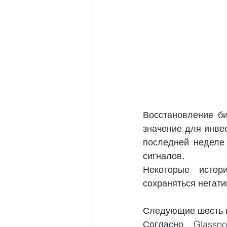
Восстановление би
значение для инве
последней неделе
сигналов
.
Некоторые истор
сохраняться негат
Следующие шесть м
Согласно Glassn